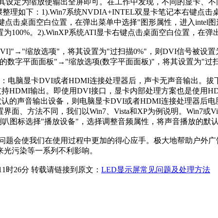
，将其设定为缩放使输出全屏即可。在工作中发现，不同的显卡、
理如下：1).Win7系统NVDIA+INTEL双显卡笔记本右键点
键点击桌面空白位置，在弹出菜单中选择"图形属性，进入intel
00%。2).WinXP系统ATI显卡右键点击桌面空白位置，在弹
I]"→"缩放选项"，将其设置为"过扫描0%"，则DVI信号被设置
我的数字平面面板"→"缩放选项(数字平面面板)"，将其设置为"过
脑显卡DVI或者HDMI连接处理器后，声卡无声音输出。拔下
持HDMI输出。即使用DVI接口，显卡内部处理方案也是使用
默认的声音输出设备，则电脑显卡DVI或者HDMI连接处理器后
法不同，我们以Win7、Vista和XP为例说明。Win7或Vis
择"播放设备"，选择调整音频属性，将声音播放的默认设备选择为Rea
题会使我们在使用过程中更加的得心应手。极大地帮助户外广
来光污染等一系列不利影响。
11时26分 转载请链接到原文：
LED显示屏常见问题及处理方法