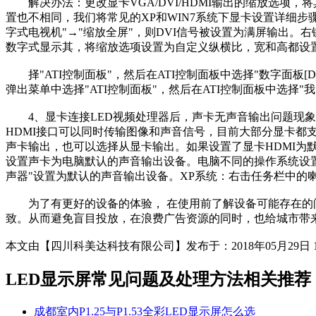
解决办法：更改显卡VGA/DVI/HDMI输出的缩放选项
置也不相同，我们将常见的XP和WIN7系统下显卡设置详细步骤整
字式电视机"→"缩放全屏"，则DVI信号被设置为满屏输出。右
数字式显示其，将缩放选项设置为自定义纵横比，宽和高都设置为1
择"ATI控制面板"，然后在ATI控制面板中选择"数字面板[DV
弹出菜单中选择"ATI控制面板"，然后在ATI控制面板中选择"
4、显卡连接LED视频处理器后，声卡无声音输出问题现象：电
HDMI接口可以同时传输图像和声音信号，目前大部分显卡都支
声卡输出，也可以选择从显卡输出。如果设置了显卡HDMI为
设置声卡为电脑默认的声音输出设备。电脑不同的操作系统设置界面、方
声器"设置为默认的声音输出设备。XP系统：右击任务栏中的喇叭图标选
为了有更好的设备的体验， 在使用前了解设备可能存在的问
致。从而避免盲目投放，在浪费广告资源的同时，也给城市带
本文由【四川科美达科技有限公司】发布于：2018年05月29日 
LED显示屏常见问题及处理方法
相关推荐
成都室内P1.25与P1.53全彩LED显示屏怎么选