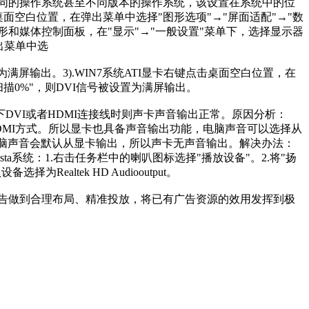
不同的操作系统甚至不同版本的操作系统，该设置在系统中的位
击桌面空白位置，在弹出菜单中选择"图形选项"→"屏面适配"→"数
图形和媒体控制面板，在"显示"→"一般设置"菜单下，选择显示器
出菜单中选
为满屏输出。3).WIN7系统ATI显卡右键点击桌面空白位置，在
扫描0%"，则DVI信号被设置为满屏输出。
DVI或者HDMI连接线时则声卡声音输出正常。原因分析：
HDMI方式。所以显卡也具备声音输出功能，电脑声音可以选择从
电脑声音会默认从显卡输出，所以声卡无声音输出。解决办法：
ta系统：1.右击任务栏中的喇叭图标选择"播放设备"。2.将"扬
ltek HD Audiooutput。
告做到合理布局、精准投放，将已有广告资源的效用发挥到极