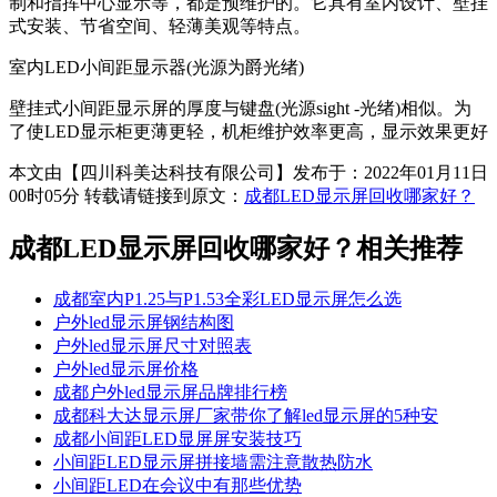
制和指挥中心显示等，都是预维护的。它具有室内设计、壁挂
式安装、节省空间、轻薄美观等特点。
室内LED小间距显示器(光源为爵光绪)
壁挂式小间距显示屏的厚度与键盘(光源sight -光绪)相似。为
了使LED显示柜更薄更轻，机柜维护效率更高，显示效果更好
本文由【四川科美达科技有限公司】发布于：2022年01月11日
00时05分 转载请链接到原文：
成都LED显示屏回收哪家好？
成都LED显示屏回收哪家好？
相关推荐
成都室内P1.25与P1.53全彩LED显示屏怎么选
户外led显示屏钢结构图
户外led显示屏尺寸对照表
户外led显示屏价格
成都户外led显示屏品牌排行榜
成都科大达显示屏厂家带你了解led显示屏的5种安
成都小间距LED显屏屏安装技巧
小间距LED显示屏拼接墙需注意散热防水
小间距LED在会议中有那些优势