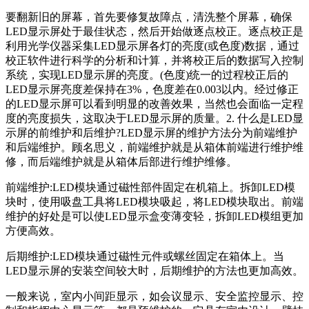
要翻新旧的屏幕，首先要修复故障点，清洗整个屏幕，确保
LED显示屏处于最佳状态，然后开始做逐点校正。逐点校正是
利用光学仪器采集LED显示屏各灯的亮度(或色度)数据，通过
校正软件进行科学的分析和计算，并将校正后的数据写入控制
系统，实现LED显示屏的亮度。(色度)统一的过程校正后的
LED显示屏亮度差保持在3%，色度差在0.003以内。经过修正
的LED显示屏可以看到明显的改善效果，当然也会面临一定程
度的亮度损失，这取决于LED显示屏的质量。2. 什么是LED显
示屏的前维护和后维护?LED显示屏的维护方法分为前端维护
和后端维护。顾名思义，前端维护就是从箱体前端进行维护维
修，而后端维护就是从箱体后部进行维护维修。
前端维护:LED模块通过磁性部件固定在机箱上。拆卸LED模
块时，使用吸盘工具将LED模块吸起，将LED模块取出。前端
维护的好处是可以使LED显示盒变薄变轻，拆卸LED模组更加
方便高效。
后期维护:LED模块通过磁性元件或螺丝固定在箱体上。当
LED显示屏的安装空间较大时，后期维护的方法也更加高效。
一般来说，室内小间距显示，如会议显示、安全监控显示、控